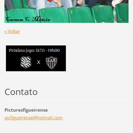
« Voltar
Contato
Picturesfigueirense
picfigue
irense@h
otmail.c
om