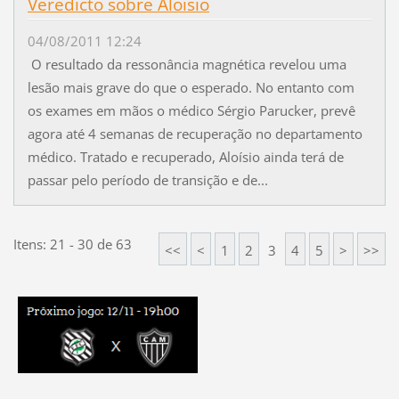
Veredicto sobre Aloísio
04/08/2011 12:24
O resultado da ressonância magnética revelou uma
lesão mais grave do que o esperado. No entanto com
os exames em mãos o médico Sérgio Parucker, prevê
agora até 4 semanas de recuperação no departamento
médico. Tratado e recuperado, Aloísio ainda terá de
passar pelo período de transição e de...
Itens: 21 - 30 de 63
<<
<
1
2
3
4
5
>
>>