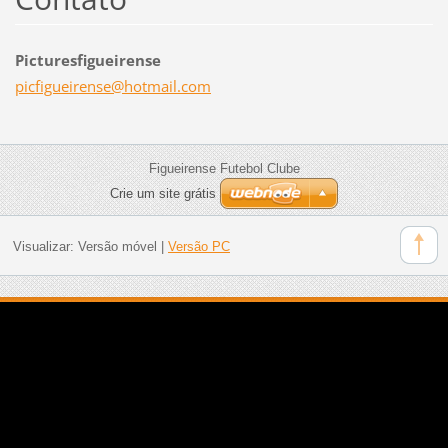
Picturesfigueirense
picfigue
irense@h
otmail.c
om
Figueirense Futebol Clube
Crie um site grátis
Visualizar:
Versão móvel
|
Versão PC