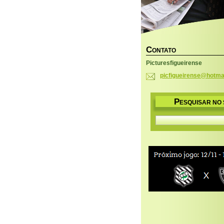
C
ONTATO
Picturesfigueirense
picfigue
irense@h
otma
P
ESQUISAR NO 