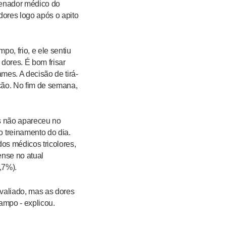
denador médico do
dores logo após o apito
o, frio, e ele sentiu
dores. É bom frisar
mes. A decisão de tirá-
ção. No fim de semana,
as não apareceu no
 treinamento do dia.
os médicos tricolores,
ense no atual
,7%).
avaliado, mas as dores
ampo - explicou.