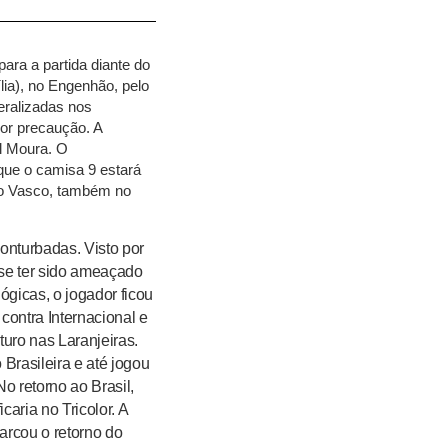
ara a partida diante do
lia), no Engenhão, pelo
ralizadas nos
or precaução. A
el Moura. O
que o camisa 9 estará
 o Vasco, também no
conturbadas. Visto por
sse ter sido ameaçado
gicas, o jogador ficou
contra Internacional e
uro nas Laranjeiras.
Brasileira e até jogou
o retorno ao Brasil,
caria no Tricolor. A
arcou o retorno do