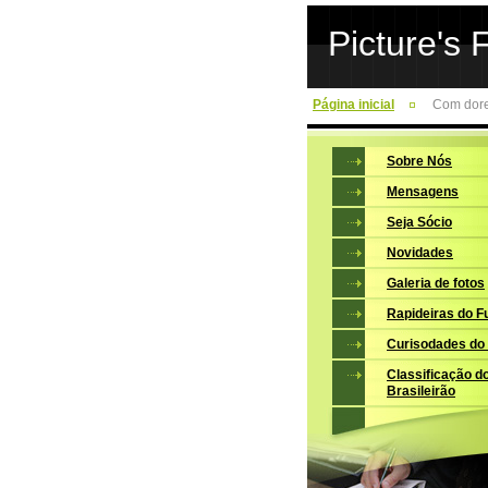
Picture's 
Página inicial
Com dore
Sobre Nós
Mensagens
Seja Sócio
Novidades
Galeria de fotos
Rapideiras do F
Curisodades do
Classificação d
Brasileirão