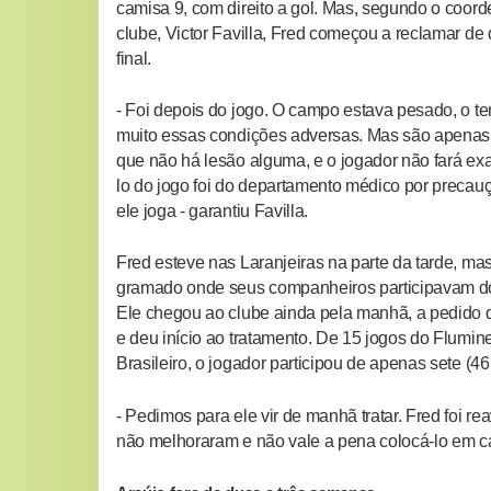
camisa 9, com direito a gol. Mas, segundo o coor
clube, Victor Favilla, Fred começou a reclamar de 
final.
- Foi depois do jogo. O campo estava pesado, o temp
muito essas condições adversas. Mas são apenas 
que não há lesão alguma, e o jogador não fará exa
lo do jogo foi do departamento médico por precau
ele joga - garantiu Favilla.
Fred esteve nas Laranjeiras na parte da tarde, m
gramado onde seus companheiros participavam do
Ele chegou ao clube ainda pela manhã, a pedido d
e deu início ao tratamento. De 15 jogos do Flumin
Brasileiro, o jogador participou de apenas sete (46
- Pedimos para ele vir de manhã tratar. Fred foi re
não melhoraram e não vale a pena colocá-lo em c