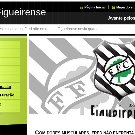
Página Inicial
Mapa do sit
Figueirense
Avante pelos
s musculares, Fred não enfrenta o Figueirense nesta quarta
uracão
 Furacão
o
C
OM DORES MUSCULARES, FRED NÃO ENFRENTA 