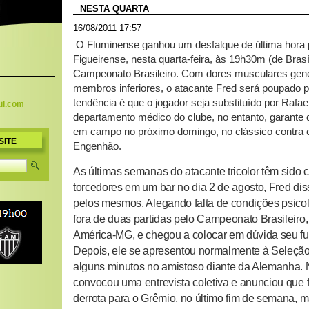
NESTA QUARTA
16/08/2011 17:57
O Fluminense ganhou um desfalque de última hora p
Figueirense, nesta quarta-feira, às 19h30m (de Brasí
Campeonato Brasileiro. Com dores musculares gene
membros inferiores, o atacante Fred será poupado p
tendência é que o jogador seja substituído por Rafa
il.c
om
departamento médico do clube, no entanto, garante 
em campo no próximo domingo, no clássico contra
SITE
Engenhão.
As últimas semanas do atacante tricolor têm sido 
torcedores em um bar no dia 2 de agosto, Fred di
pelos mesmos. Alegando falta de condições psicoló
fora de duas partidas pelo Campeonato Brasileiro, 
América-MG, e chegou a colocar em dúvida seu fut
Depois, ele se apresentou normalmente à Seleção 
alguns minutos no amistoso diante da Alemanha. N
convocou uma entrevista coletiva e anunciou que fi
derrota para o Grêmio, no último fim de semana, m