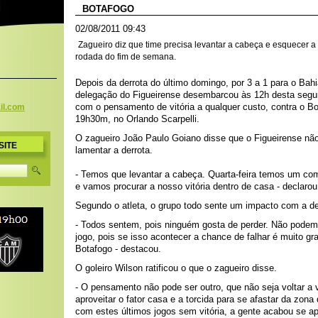
BOTAFOGO
02/08/2011 09:43
Zagueiro diz que time precisa levantar a cabeça e esquecer a
rodada do fim de semana.
Depois da derrota do último domingo, por 3 a 1 para o Bah
delegação do Figueirense desembarcou às 12h desta segund
com o pensamento de vitória a qualquer custo, contra o Bot
il.c
om
19h30m, no Orlando Scarpelli.
O zagueiro João Paulo Goiano disse que o Figueirense nã
SITE
lamentar a derrota.
- Temos que levantar a cabeça. Quarta-feira temos um co
e vamos procurar a nosso vitória dentro de casa - declarou
Segundo o atleta, o grupo todo sente um impacto com a de
- Todos sentem, pois ninguém gosta de perder. Não podem
jogo, pois se isso acontecer a chance de falhar é muito gr
Botafogo - destacou.
O goleiro Wilson ratificou o que o zagueiro disse.
- O pensamento não pode ser outro, que não seja voltar a
aproveitar o fator casa e a torcida para se afastar da zona
com estes últimos jogos sem vitória, a gente acabou se a