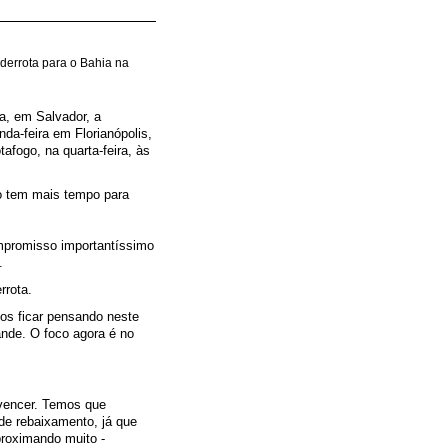
 derrota para o Bahia na
ia, em Salvador, a
a-feira em Florianópolis,
afogo, na quarta-feira, às
o tem mais tempo para
mpromisso importantíssimo
.
rrota.
os ficar pensando neste
ande. O foco agora é no
 vencer. Temos que
 de rebaixamento, já que
proximando muito -