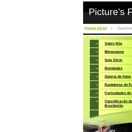
Picture's 
Página inicial
Jogadore
Sobre Nós
Mensagens
Seja Sócio
Novidades
Galeria de fotos
Rapideiras do F
Curisodades do
Classificação d
Brasileirão