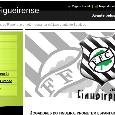
Página Inicial
Mapa do sit
Figueirense
Avante pelos
s do Figueira, prometem espantar má fase diante do Botafogo
uracão
 Furacão
o
J
OGADORES DO FIGUEIRA, PROMETEM ESPANTAR