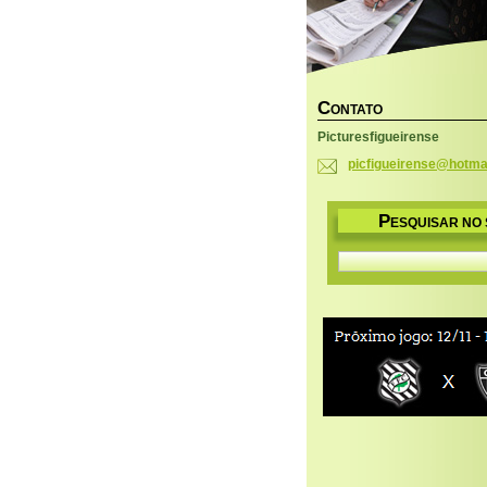
C
ONTATO
Picturesfigueirense
picfigue
irense@h
otma
P
ESQUISAR NO 