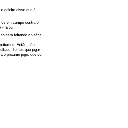
o goleiro disse que é
rmos em campo contra o
- falou.
ó está faltando a vitória.
veitamos. Então, não
sultado. Temos que jogar
ara o próximo jogo, que com