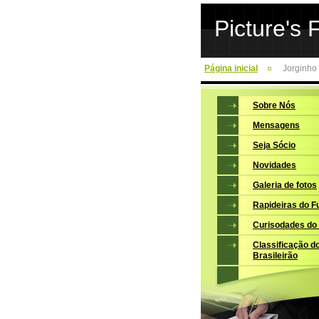
Picture's 
Página inicial
Jorginho 
Sobre Nós
Mensagens
Seja Sócio
Novidades
Galeria de fotos
Rapideiras do F
Curisodades do
Classificação d
Brasileirão