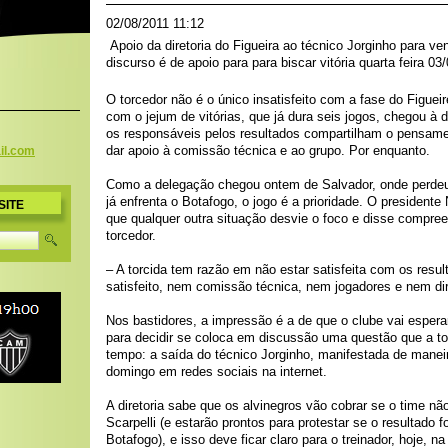
02/08/2011 11:12
Apoio da diretoria do Figueira ao técnico Jorginho para ve
discurso é de apoio para para biscar vitória quarta feira 03/
O torcedor não é o único insatisfeito com a fase do Figue
com o jejum de vitórias, que já dura seis jogos, chegou à 
os responsáveis pelos resultados compartilham o pensamen
dar apoio à comissão técnica e ao grupo. Por enquanto.
il.c
om
Como a delegação chegou ontem de Salvador, onde perdeu
já enfrenta o Botafogo, o jogo é a prioridade. O presidente
SITE
que qualquer outra situação desvie o foco e disse compre
torcedor.
– A torcida tem razão em não estar satisfeita com os resu
satisfeito, nem comissão técnica, nem jogadores e nem di
Nos bastidores, a impressão é a de que o clube vai esper
para decidir se coloca em discussão uma questão que a to
tempo: a saída do técnico Jorginho, manifestada de manei
domingo em redes sociais na internet.
A diretoria sabe que os alvinegros vão cobrar se o time nã
Scarpelli (e estarão prontos para protestar se o resultado f
Botafogo), e isso deve ficar claro para o treinador, hoje, na