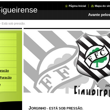
Página Inicial
Mapa do sit
Figueirense
Avante pelos
- Está sob pressão.
uracão
 Furacão
o
J
ORGINHO - ESTÁ SOB PRESSÃO.