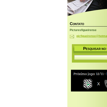
C
ONTATO
Picturesfigueirense
picfigue
irense@h
otma
P
ESQUISAR NO 