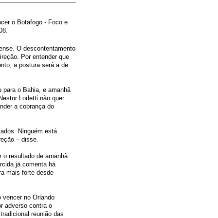
ncer o Botafogo - Foco e
08.
irense. O descontentamento
direção. Por entender que
to, a postura será a de
 para o Bahia, e amanhã
 Nestor Lodetti não quer
ender a cobrança do
ltados. Ninguém está
reção – disse.
ar o resultado de amanhã
rcida já comenta há
ra mais forte desde
o vencer no Orlando
or adverso contra o
 tradicional reunião das