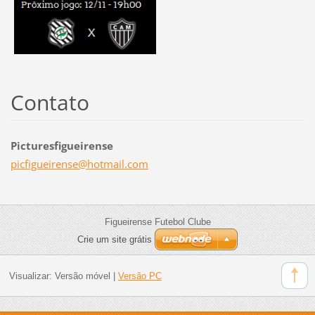
Contato
Picturesfigueirense
picfigue
irense@h
otmail.c
om
Figueirense Futebol Clube
Crie um site grátis
Visualizar:
Versão móvel
|
Versão PC