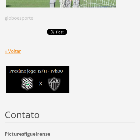
globoesporte
« Voltar
Contato
Picturesfigueirense