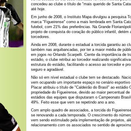
concedeu ao clube o título de "mais querido de Santa Cata
até hoje.
Em junho de 2008, o Instituto Mapa divulgou a pesquisa T
marca "Figueirense" como a mais lembrada em Santa Cata
futebol, com 21% das preferências. Na Grande Florianópoli
projeto de conquista do coração do público infantil, detém
torcedores.
Ainda em 2008, durante o estadual a torcida garantiu ao c
também nas arquibancadas, por ter a maior média de públ
em jogos no Orlando Scarpelli. Ciente da importância de tr
estádio, o clube retribui ao torcedor realizando significativ
estrutura do estádio, facilitando o acesso ao torcedor e 
seguro e agradável.
Não só em nível estadual o clube tem se destacado. Nacio
vem ocupando um importante espaço no cenário esportivo b
Placar atribuiu o título de "Caldeirão do Brasil" ao estádio 
propriedade do Figueirense, devido ao maior percentual de
estádios das equipes que disputaram o Campeonato Brasile
49%. Feito esse que vem se repetindo ano a ano.
Com amplo quadro de associados, a torcida do Figueirens
se renovando a cada temporada. O crescimento do número 
vem sendo estimulado pela implementação de projetos, a
relacionamento com os associados no sentido de aproxima