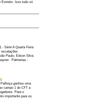
Estreito. Isso tudo só
- Série A Quarta Feira
is escalações
oão Paulo, Edson Silva
hayner. Palmeiras -
os
m Palhoça ganhou uma
o ao campo 1 do CFT a
ogadores. Para o
uito importante para os