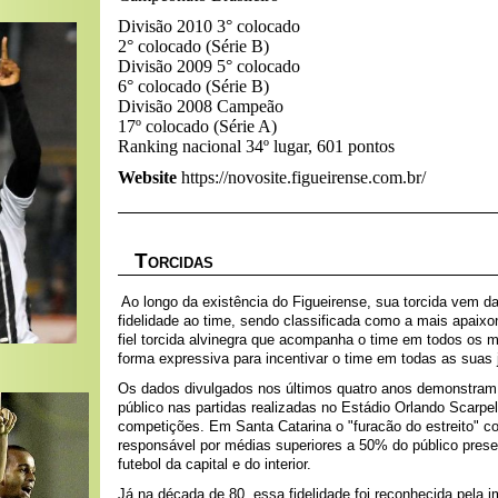
Divisão 2010 3° colocado
2° colocado (Série B)
Divisão 2009 5° colocado
6° colocado (Série B)
Divisão 2008 Campeão
17º colocado (Série A)
Ranking nacional 34º lugar, 601 pontos
Website
https://novosite.figueirense.com.br/
T
ORCIDAS
Ao longo da existência do Figueirense, sua torcida vem 
fidelidade ao time, sendo classificada como a mais apaixo
fiel torcida alvinegra que acompanha o time em todos os m
forma expressiva para incentivar o time em todas as suas 
Os dados divulgados nos últimos quatro anos demonstram
público nas partidas realizadas no Estádio Orlando Scarpel
competições. Em Santa Catarina o "furacão do estreito" c
responsável por médias superiores a 50% do público prese
futebol da capital e do interior.
Já na década de 80, essa fidelidade foi reconhecida pela 