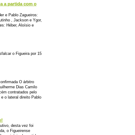
a a partida com o
der e Pablo Zagueiros:
tinho , Jackson e Ygor,
s: Héber, Aloísio e
falcar o Figueira por 15
confirmada O árbitro
Guilherme Dias Camilo
ecém contratados pelo
 o lateral direito Pablo
e!
tivo, desta vez foi
ida, o Figueirense