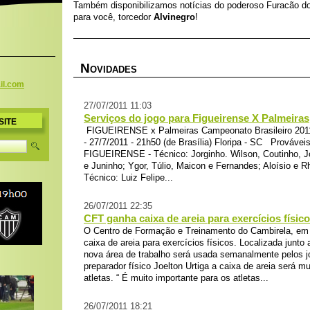
Também disponibilizamos notícias do poderoso Furacão do 
para você, torcedor
Alvinegro
!
N
OVIDADES
il.c
om
27/07/2011 11:03
Serviços do jogo para Figueirense X Palmeiras
SITE
FIGUEIRENSE x Palmeiras Campeonato Brasileiro 2011 
- 27/7/2011 - 21h50 (de Brasília) Floripa - SC Prováve
FIGUEIRENSE - Técnico: Jorginho. Wilson, Coutinho, J
e Juninho; Ygor, Túlio, Maicon e Fernandes; Aloísio e R
Técnico: Luiz Felipe...
26/07/2011 22:35
CFT ganha caixa de areia para exercícios físic
O Centro de Formação e Treinamento do Cambirela, e
caixa de areia para exercícios físicos. Localizada junt
nova área de trabalho será usada semanalmente pelos j
preparador físico Joelton Urtiga a caixa de areia será m
atletas. “ É muito importante para os atletas...
26/07/2011 18:21