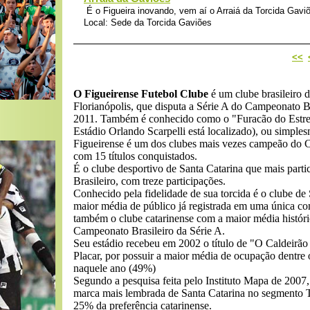
É o Figueira inovando, vem aí o Arraiá da Torcida Gaviõ
Local: Sede da Torcida Gaviões
<<
O Figueirense Futebol Clube
é um clube brasileiro 
Florianópolis, que disputa a Série A do Campeonato B
2011. Também é conhecido como o "Furacão do Estrei
Estádio Orlando Scarpelli está localizado), ou simple
Figueirense é um dos clubes mais vezes campeão do 
com 15 títulos conquistados.
É o clube desportivo de Santa Catarina que mais par
Brasileiro, com treze participações.
Conhecido pela fidelidade de sua torcida é o clube de
maior média de público já registrada em uma única co
também o clube catarinense com a maior média históri
Campeonato Brasileiro da Série A.
Seu estádio recebeu em 2002 o título de "O Caldeirão 
Placar, por possuir a maior média de ocupação dentre o
naquele ano (49%)
Segundo a pesquisa feita pelo Instituto Mapa de 2007, 
marca mais lembrada de Santa Catarina no segmento 
25% da preferência catarinense.