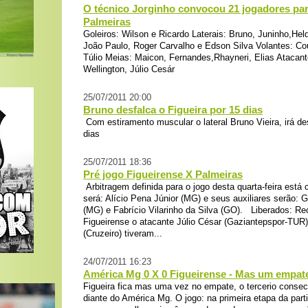
O técnico Jorginho convocou 21 jogadores par
Palmeiras
Goleiros: Wilson e Ricardo Laterais: Bruno, Juninho,Hel
João Paulo, Roger Carvalho e Edson Silva Volantes: Cou
Túlio Meias: Maicon, Fernandes,Rhayneri, Elias Atacante
Wellington, Júlio Cesár
25/07/2011 20:00
Bruno desfalca o Figueira por 15 dias
Com estiramento muscular o lateral Bruno Vieira, irá des
dias
25/07/2011 18:36
Pré jogo Figueirense X Palmeiras
Arbitragem definida para o jogo desta quarta-feira está 
será: Alício Pena Júnior (MG) e seus auxiliares serão: 
(MG) e Fabrício Vilarinho da Silva (GO). Liberados: R
Figueirense o atacante Júlio César (Gaziantepspor-TUR) e
(Cruzeiro) tiveram...
24/07/2011 16:23
América Mg 0 X 0 Figueirense - Mas um empat
Figueira fica mas uma vez no empate, o tercerio consecu
diante do América Mg. O jogo: na primeira etapa da part