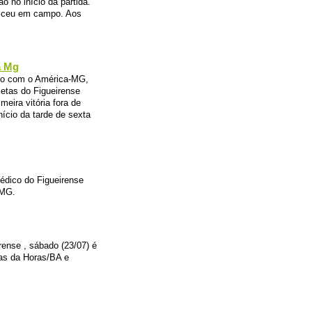
 no início da partida.
esceu em campo. Aos
a Mg
nto com o América-MG,
letas do Figueirense
eira vitória fora de
nício da tarde de sexta
édico do Figueirense
-MG.
rense , sábado (23/07) é
ias da Horas/BA e