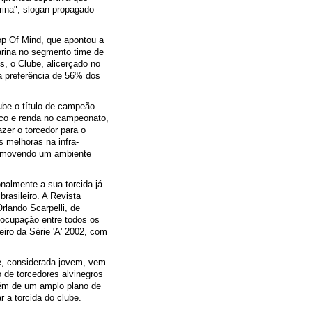
rina", slogan propagado
op Of Mind, que apontou a
rina no segmento time de
s, o Clube, alicerçado no
 a preferência de 56% dos
lube o título de campeão
ico e renda no campeonato,
azer o torcedor para o
as melhoras na infra-
promovendo um ambiente
nalmente a sua torcida já
rasileiro. A Revista
Orlando Scarpelli, de
 ocupação entre todos os
iro da Série 'A' 2002, com
e, considerada jovem, vem
de torcedores alvinegros
lém de um amplo plano de
r a torcida do clube.