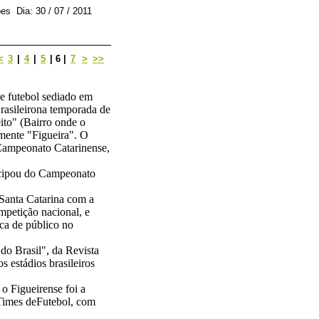
es Dia: 30 / 07 / 2011
<
3
|
4
|
5
|
6
|
7
>
>>
de futebol sediado em
rasileirona temporada de
to" (Bairro onde o
smente "Figueira". O
Campeonato Catarinense,
ticipou do Campeonato
 Santa Catarina com a
mpetição nacional, e
ca de público no
do Brasil", da Revista
s estádios brasileiros
o Figueirense foi a
Times deFutebol, com