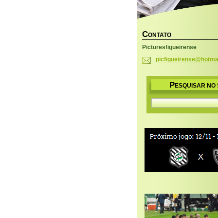
C
ONTATO
Picturesfigueirense
picfigue
irense@h
otma
P
ESQUISAR NO 