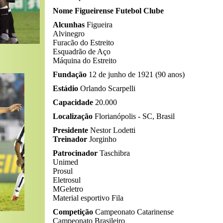
Nome Figueirense Futebol Clube
Alcunhas
Figueira
Alvinegro
Furacão do Estreito
Esquadrão de Aço
Máquina do Estreito
Fundação
12 de junho de 1921 (90 anos)
Estádio
Orlando Scarpelli
Capacidade
20.000
Localização
Florianópolis - SC, Brasil
Presidente
Nestor Lodetti
Treinador
Jorginho
Patrocinador
Taschibra
Unimed
Prosul
Eletrosul
MGeletro
Material esportivo Fila
Competição
Campeonato Catarinense
Campeonato Brasileiro