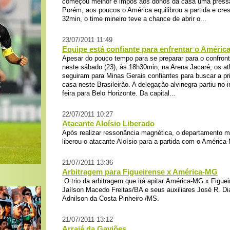
começou melhor e impôs aos donos da casa uma pressão
Porém, aos poucos o América equilibrou a partida e cr
32min, o time mineiro teve a chance de abrir o...
23/07/2011 11:49
Equipe está confiante para enfrentar o Améric
Apesar do pouco tempo para se preparar para o confro
neste sábado (23), às 18h30min, na Arena Jacaré, os at
seguiram para Minas Gerais confiantes para buscar a prim
casa neste Brasileirão. A delegação alvinegra partiu no i
feira para Belo Horizonte. Da capital...
22/07/2011 10:27
Atacante Aloísio Liberado
Após realizar ressonância magnética, o departamento m
liberou o atacante Aloísio para a partida com o América
21/07/2011 13:36
Arbitragem para Figueirense x América-MG
O trio da arbitragem que irá apitar América-MG x Figuei
Jaílson Macedo Freitas/BA e seus auxiliares José R. D
Adnilson da Costa Pinheiro /MS.
21/07/2011 13:12
Arraiá da Gaviões