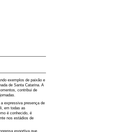
dando exemplos de paixão e
nada de Santa Catarina. A
omentos, contribui de
jornadas.
 a expressiva presença de
li, em todas as
omo é conhecido, é
nte nos estádios de
imprensa esportiva que