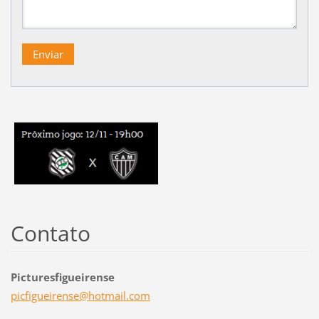
Contato
Picturesfigueirense
picfigue
irense@h
otmail.c
om