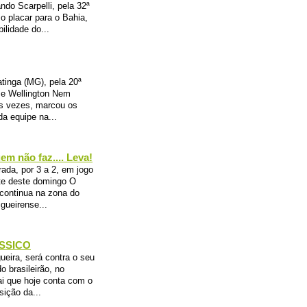
ndo Scarpelli, pela 32ª
o placar para o Bahia,
lidade do...
atinga (MG), pela 20ª
s e Wellington Nem
as vezes, marcou os
da equipe na...
em não faz.... Leva!
rada, por 3 a 2, em jogo
ite deste domingo O
 continua na zona do
gueirense...
ÁSSICO
ira, será contra o seu
o brasileirão, no
ai que hoje conta com o
sição da...