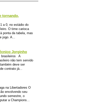
se tornando,
1 a 0, no estádio do
eiro. O time carioca
 à ponta da tabela, mas
 jogo. A...
técnico Jorginho
 brasileiros A
ileiro não tem servido
o também deve ser
e contrato já...
aga na Libertadores O
ação envolvendo seu
gundo semestre, o
sputar a Champions...