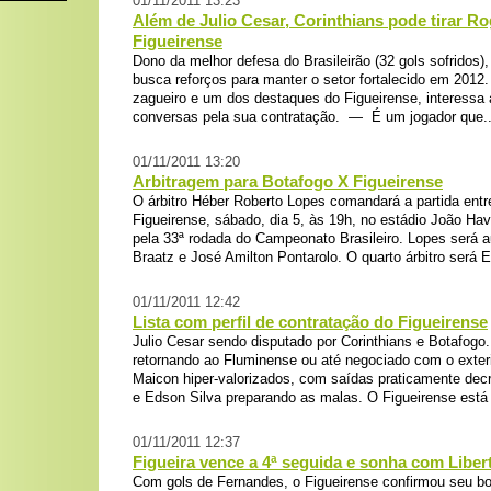
01/11/2011 13:23
Além de Julio Cesar, Corinthians pode tirar R
Figueirense
Dono da melhor defesa do Brasileirão (32 gols sofridos), 
busca reforços para manter o setor fortalecido em 2012
zagueiro e um dos destaques do Figueirense, interessa a
conversas pela sua contratação. — É um jogador que..
01/11/2011 13:20
Arbitragem para Botafogo X Figueirense
O árbitro Héber Roberto Lopes comandará a partida entr
Figueirense, sábado, dia 5, às 19h, no estádio João Hav
pela 33ª rodada do Campeonato Brasileiro. Lopes será a
Braatz e José Amilton Pontarolo. O quarto árbitro será 
01/11/2011 12:42
Lista com perfil de contratação do Figueirense
Julio Cesar sendo disputado por Corinthians e Botafogo
retornando ao Fluminense ou até negociado com o exteri
Maicon hiper-valorizados, com saídas praticamente dec
e Edson Silva preparando as malas. O Figueirense est
01/11/2011 12:37
Figueira vence a 4ª seguida e sonha com Liber
Com gols de Fernandes, o Figueirense confirmou seu 