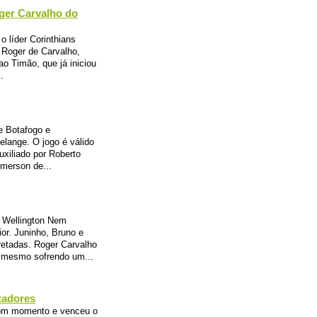
oger Carvalho do
o líder Corinthians
. Roger de Carvalho,
o Timão, que já iniciou
.
e Botafogo e
elange. O jogo é válido
uxiliado por Roberto
Emerson de...
. Wellington Nem
or. Juninho, Bruno e
retadas. Roger Carvalho
á mesmo sofrendo um...
tadores
bom momento e venceu o