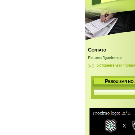
C
ONTATO
Picturesfigueirense
picfigue
irense@h
otma
P
ESQUISAR NO 