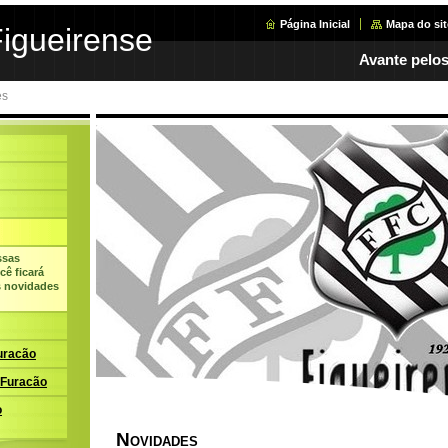
Página Inicial
Mapa do sit
Figueirense
Avante pelos
es
ssas
ê ficará
s novidades
uracão
 Furacão
o
N
OVIDADES