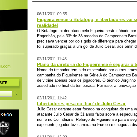
06/11/2011 09:55
Figueira vence o Botafogo, e libertadores vai 
realidade!
O Botafogo foi derrotado pelo Figueira neste sábado por 
Engenhão, pela 33ª de 38 rodadas do Campeonato Brasil
precisava vencer por dois gols de diferença para chegar
foi superado graças a um gol de Júlio César, aos 5min de
02/11/2011 11:46
Plano da diretoria do Figueirense é segurar o 
il.c
om
Nome do treinador tem sido especulado por outros times
campanha do Figueirense na Série A do Campeonato Bras
de vitrine apenas para os jogadores. O técnico Jorginh
SITE
assediado no final da temporada. Por isso, a renovação d
02/11/2011 11:42
Libertadores pesa no 'fico' de Julio Cesar
Julio Cesar garante estar focado na conquista de uma v
atacante Julio Cesar de 31 anos falou sobre a especul
nome no Corinthians. Reforço do Figueirense para o se
experiente jogador fez carreira na Europa e chegou a di