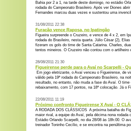
Bahia por 2 a 1, na tarde deste domingo, no estádio Orla
rodada do Campeonato Brasileiro. Após ver Diones abrir 
Fernandes marcou duas vezes e sustentou uma invencibi
31/08/2011 22:38
Furacão vence Raposa, no Ipatingão
Figueira surpreende o Cruzeiro, e vence de 4 x 2, em Ip
rodada do Brasileiro, nesta quarta. Júlio César (2), Elia
fizeram os gols do time de Santa Catarina. Charles, du
tentos mineiros. O Cruzeiro não contou com o artilheiro 
28/08/2011 21:30
Figueirense perde para o Avaí no Scarpelli - Qu
Em jogo eletrizante, o Avaí venceu o Figueirense, de vi
válido pela 19ª rodada do Campeonato Brasileiro, na no
resultado, no entanto, não muda a fase do Avaí. O time
rebaixamento, com 17 pontos, na 18ª colocação. Já o Fi
22/08/2011 11:19
Próximo confronto Figueirense X Avaí - O CL
A RODADA DOS CLÁSSICOS A próxima batalha do Figue
maior rival, a equipe do Avaí, pela décima nona rodada d
Estádio Orlando Scarpelli, no dia 28/08 às 18h:00. O av
treinador Toninho Cecílio, e se encontra na penúltima po