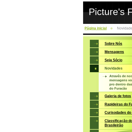
Picture's 
Página inicial
Novidad
Sobre Nós
Mensagens
Seja Sócio
Novidades
Através de no
mensagens voc
pro dentro da
do Furacão
Galeria de fotos
Rapideiras do F
Curisodades do
Classificação d
Brasileirão