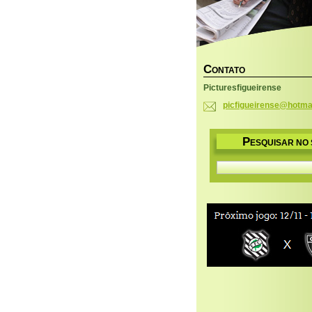
C
ONTATO
Picturesfigueirense
picfigue
irense@h
otma
P
ESQUISAR NO 