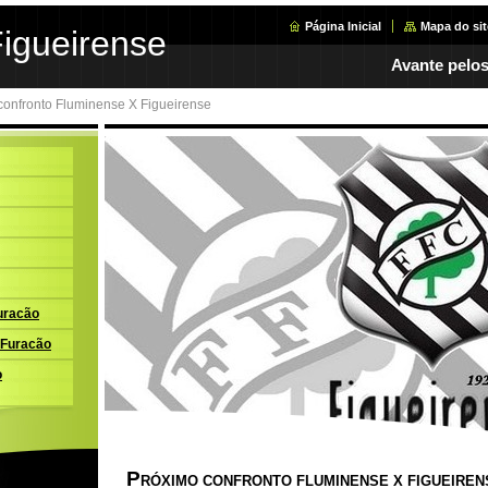
Página Inicial
Mapa do sit
Figueirense
Avante pelos
confronto Fluminense X Figueirense
uracão
 Furacão
o
P
RÓXIMO CONFRONTO FLUMINENSE X FIGUEIREN