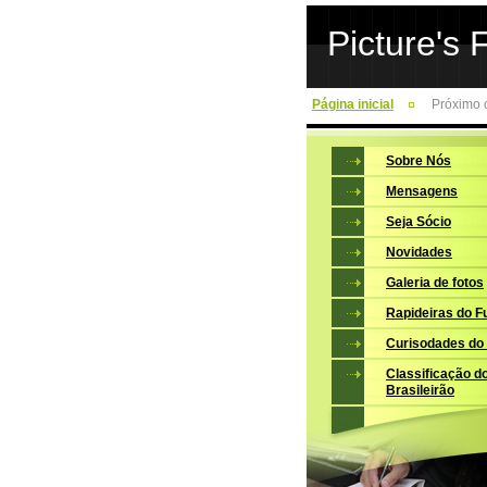
Picture's 
Página inicial
Próximo 
Sobre Nós
Mensagens
Seja Sócio
Novidades
Galeria de fotos
Rapideiras do F
Curisodades do
Classificação d
Brasileirão