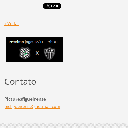
« Voltar
Contato
Picturesfigueirense
picfigue
irense@h
otmail.c
om