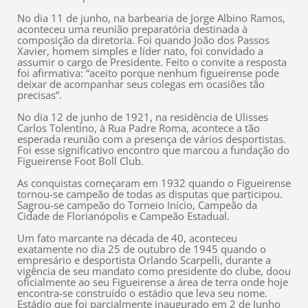
No dia 11 de junho, na barbearia de Jorge Albino Ramos,
aconteceu uma reunião preparatória destinada à
composição da diretoria. Foi quando João dos Passos
Xavier, homem simples e líder nato, foi convidado a
assumir o cargo de Presidente. Feito o convite a resposta
foi afirmativa: “aceito porque nenhum figueirense pode
deixar de acompanhar seus colegas em ocasiões tão
precisas”.
No dia 12 de junho de 1921, na residência de Ulisses
Carlos Tolentino, à Rua Padre Roma, acontece a tão
esperada reunião com a presença de vários desportistas.
Foi esse significativo encontro que marcou a fundação do
Figueirense Foot Boll Club.
As conquistas começaram em 1932 quando o Figueirense
tornou-se campeão de todas as disputas que participou.
Sagrou-se campeão do Torneio Início, Campeão da
Cidade de Florianópolis e Campeão Estadual.
Um fato marcante na década de 40, aconteceu
exatamente no dia 25 de outubro de 1945 quando o
empresário e desportista Orlando Scarpelli, durante a
vigência de seu mandato como presidente do clube, doou
oficialmente ao seu Figueirense a área de terra onde hoje
encontra-se construído o estádio que leva seu nome.
Estádio que foi parcialmente inaugurado em 2 de Junho