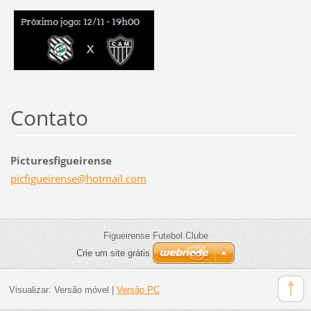
Contato
Picturesfigueirense
picfigue
irense@h
otmail.c
om
Figueirense Futebol Clube
Crie um site grátis
Visualizar:
Versão móvel
|
Versão PC